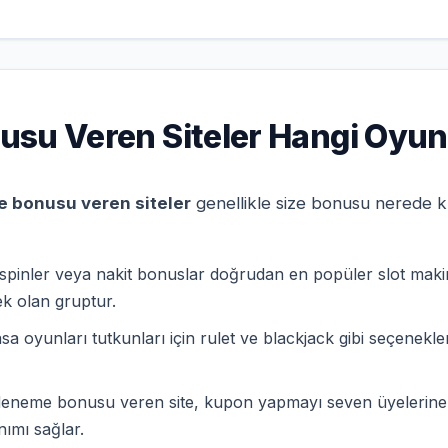
su Veren Siteler Hangi Oyun
 bonusu veren siteler
genellikle size bonusu nerede 
spinler veya nakit bonuslar doğrudan en popüler slot makinel
ek olan gruptur.
a oyunları tutkunları için rulet ve blackjack gibi seçenekl
neme bonusu veren site, kupon yapmayı seven üyelerine 
nımı sağlar.