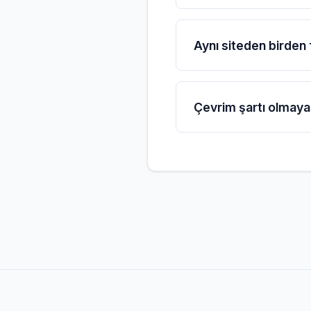
Evet. Deneme bonusu ve
tamamlandıktan sonra
Aynı siteden birden
Hayır, promosyonlar ta
sadece bir kez yararla
Çevrim şartı olmaya
Evet, sektördeki reka
oynanıp çekilebilen ç