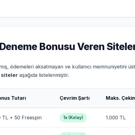
 Deneme Bonusu Veren Sitele
mış, ödemeleri aksatmayan ve kullanıcı memnuniyetini üs
siteler
aşağıda listelenmiştir.
onus Tutarı
Çevrim Şartı
Maks. Çeki
 TL + 50 Freespin
1.000 TL
1x (Kolay)