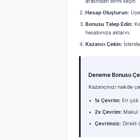
arasından birini seçin.
Hesap Oluşturun:
Üyel
Bonusu Talep Edin:
Ka
hesabınıza aktarın.
Kazancı Çekin:
İstenil
Deneme Bonusu Çev
Kazancınızı nakde çevir
1x Çevrim:
En çok a
2x Çevrim:
Makul b
Çevrimsiz:
Direkt o