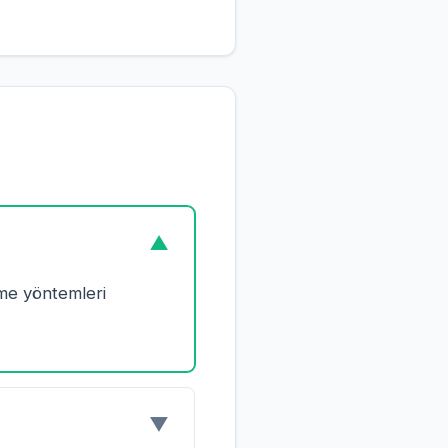
▼
eme yöntemleri
▼