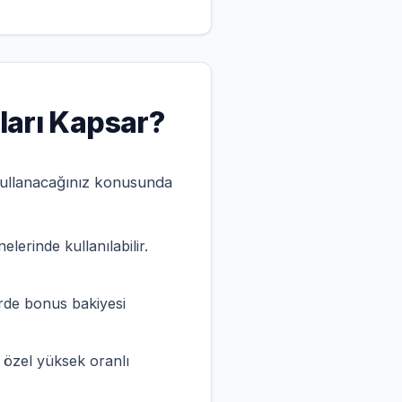
ları Kapsar?
kullanacağınız konusunda
erinde kullanılabilir.
erde bonus bakiyesi
özel yüksek oranlı