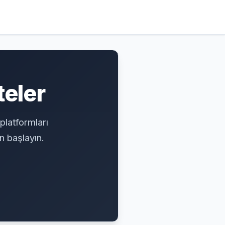
eler
platformları
n başlayın.