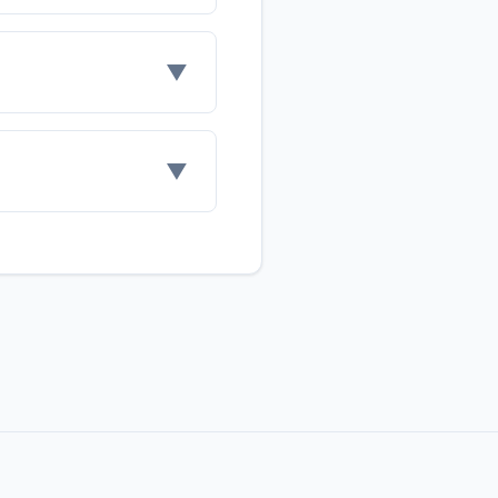
sayısı
▼
ı isim veya cihazdan
▼
adece bir defa