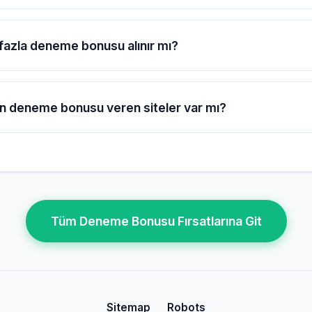
ren siteler, kural ve şartlarında belirttikleri çevrim kat
 oyunculara çekim hakkı tanımaktadır.
 fazla deneme bonusu alınır mı?
mamen yeni ve tekil kullanıcılara yöneliktir. Aynı IP, ayn
nabilirsiniz.
n deneme bonusu veren siteler var mı?
bet sebebiyle bazı bürolar yatırım şartsız ve doğrudan s
evrimsiz bonuslar da sunmaktadır.
Tüm Deneme Bonusu Fırsatlarına Git
Sitemap
Robots