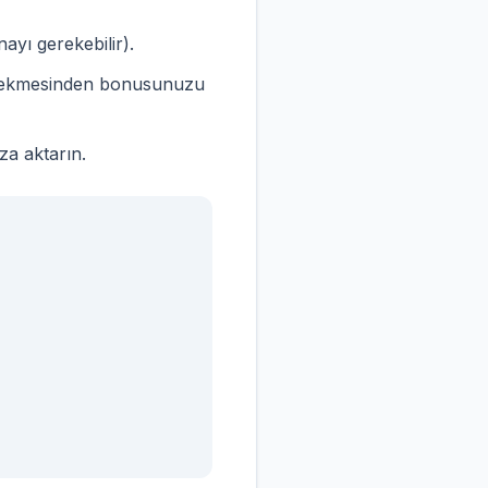
ayı gerekebilir).
 sekmesinden bonusunuzu
za aktarın.