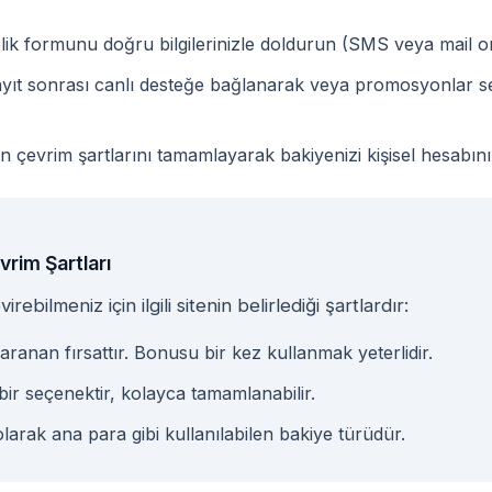
ik formunu doğru bilgilerinizle doldurun (SMS veya mail on
yıt sonrası canlı desteğe bağlanarak veya promosyonlar
en çevrim şartlarını tamamlayarak bakiyenizi kişisel hesabını
rim Şartları
ebilmeniz için ilgili sitenin belirlediği şartlardır:
ranan fırsattır. Bonusu bir kez kullanmak yeterlidir.
ir seçenektir, kolayca tamamlanabilir.
larak ana para gibi kullanılabilen bakiye türüdür.