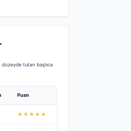
r
t düzeyde tutan başlıca
m
Puan
★★★★★