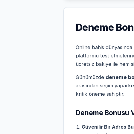
Deneme Bonus
Online bahis dünyasında
platformu test etmelerin
ücretsiz bakiye ile hem s
Günümüzde
deneme bon
arasından seçim yaparken 
kritik öneme sahiptir.
Deneme Bonusu Ver
Güvenilir Bir Adres Bu