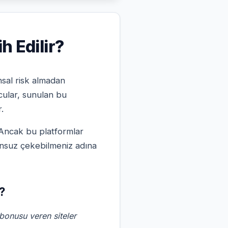
 Edilir?
ansal risk almadan
cular, sunulan bu
.
. Ancak bu platformlar
runsuz çekebilmeniz adına
?
onusu veren siteler