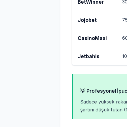
BetWinner
30
Jojobet
75
CasinoMaxi
6
Jetbahis
1
💡 Profesyonel İpu
Sadece yüksek rakam
şartını düşük tutan (