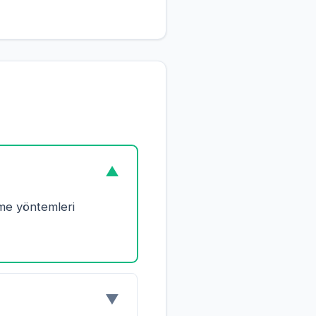
▼
eme yöntemleri
▼