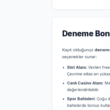
Deneme Bonu
Kayıt olduğunuz
deneme
seçenekler sunar:
Slot Alanı:
Verilen free
Çevrime etkisi en yüks
Canlı Casino Alanı:
Mas
değerlendirilebilir.
Spor Bahisleri:
Çoğu de
bahislerde bonus kulla