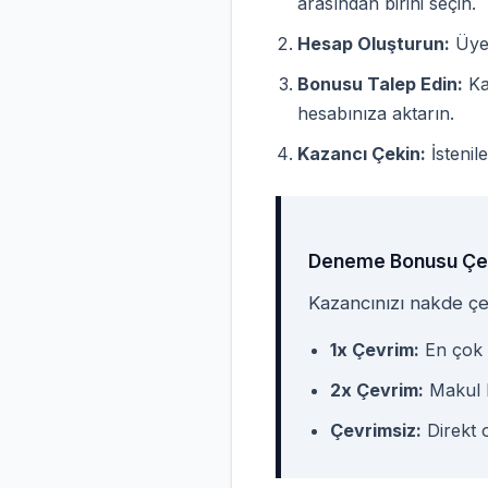
arasından birini seçin.
Hesap Oluşturun:
Üyel
Bonusu Talep Edin:
Ka
hesabınıza aktarın.
Kazancı Çekin:
İstenil
Deneme Bonusu Çev
Kazancınızı nakde çevir
1x Çevrim:
En çok a
2x Çevrim:
Makul b
Çevrimsiz:
Direkt o