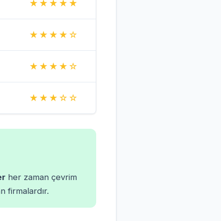
★★★★★
★★★★☆
★★★★☆
★★★☆☆
er
her zaman çevrim
n firmalardır.