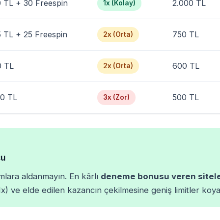
 TL + 30 Freespin
2.000 TL
1x (Kolay)
 TL + 25 Freespin
750 TL
2x (Orta)
0 TL
600 TL
2x (Orta)
00 TL
500 TL
3x (Zor)
cu
lara aldanmayın. En kârlı
deneme bonusu veren sitel
1x) ve elde edilen kazancın çekilmesine geniş limitler koya