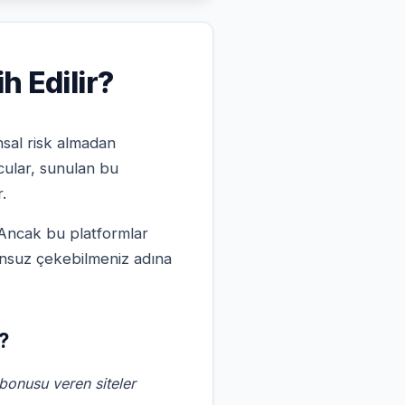
 Edilir?
ansal risk almadan
cular, sunulan bu
.
. Ancak bu platformlar
runsuz çekebilmeniz adına
?
onusu veren siteler