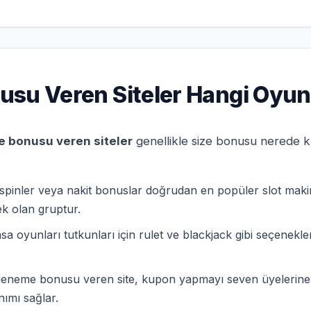
su Veren Siteler Hangi Oyun
 bonusu veren siteler
genellikle size bonusu nerede 
spinler veya nakit bonuslar doğrudan en popüler slot makinel
ek olan gruptur.
a oyunları tutkunları için rulet ve blackjack gibi seçenekl
neme bonusu veren site, kupon yapmayı seven üyelerine 
nımı sağlar.