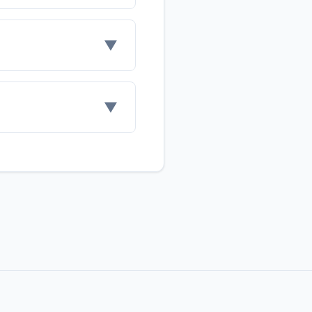
sayısı
▼
ı isim veya cihazdan
▼
adece bir defa