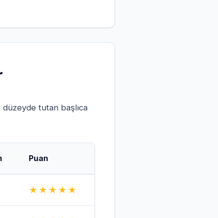
r
t düzeyde tutan başlıca
m
Puan
★★★★★