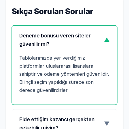
Sıkça Sorulan Sorular
Deneme bonusu veren siteler
▼
güvenilir mi?
Tablolarımızda yer verdiğimiz
platformlar uluslararası lisanslara
sahiptir ve ödeme yöntemleri güvenlidir.
Bilinçli seçim yapıldığı sürece son
derece güvenilirdirler.
Elde ettiğim kazancı gerçekten
▼
çekebilir miyim?