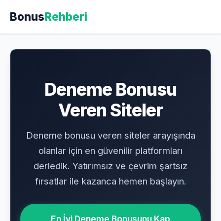
Bonus
Rehberi
Deneme Bonusu
Veren Siteler
Deneme bonusu veren siteler arayışında
olanlar için en güvenilir platformları
derledik. Yatırımsız ve çevrim şartsız
fırsatlar ile kazanca hemen başlayın.
En İyi Deneme Bonusunu Kap