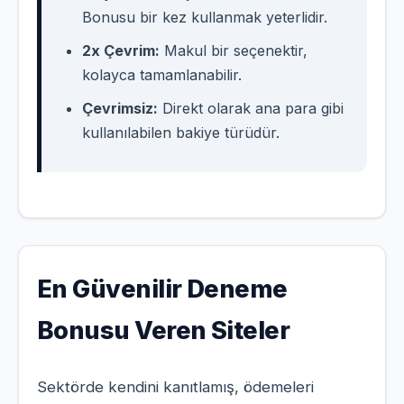
Bonusu bir kez kullanmak yeterlidir.
2x Çevrim:
Makul bir seçenektir,
kolayca tamamlanabilir.
Çevrimsiz:
Direkt olarak ana para gibi
kullanılabilen bakiye türüdür.
En Güvenilir Deneme
Bonusu Veren Siteler
Sektörde kendini kanıtlamış, ödemeleri