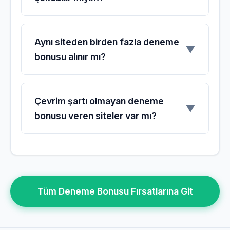
Evet. Deneme bonusu veren siteler,
kural ve şartlarında belirttikleri çevrim
Aynı siteden birden fazla deneme
▼
katsayısı tamamlandıktan sonra
bonusu alınır mı?
oyunculara çekim hakkı tanımaktadır.
Hayır, promosyonlar tamamen yeni ve
tekil kullanıcılara yöneliktir. Aynı IP, aynı
Çevrim şartı olmayan deneme
▼
isim veya cihazdan sadece bir kez
bonusu veren siteler var mı?
yararlanabilirsiniz.
Evet, sektördeki rekabet sebebiyle
bazı bürolar yatırım şartsız ve
doğrudan sadece bir defa oynanıp
çekilebilen çevrimsiz bonuslar da
Tüm Deneme Bonusu Fırsatlarına Git
sunmaktadır.